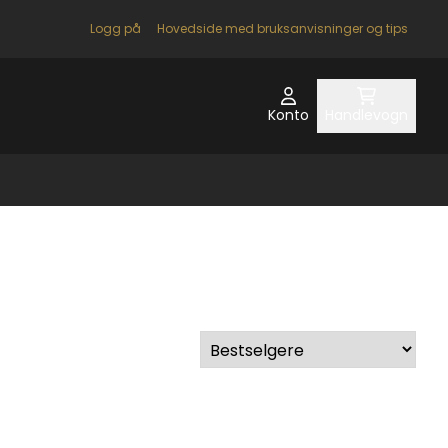
Logg på
Hovedside med bruksanvisninger og tips
Konto
Handlevogn