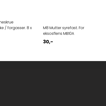
neskrue
e / forgasser. 8 x
M8 Mutter syrefast. For
eksosflens MB10A
30,-