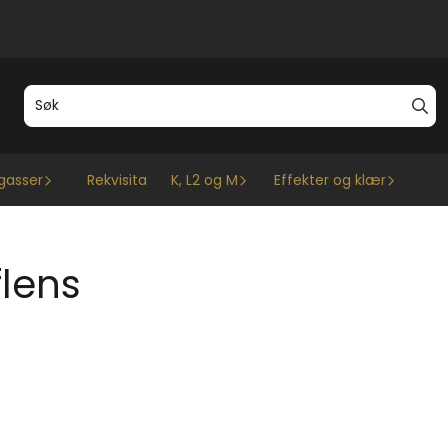
gasser
Rekvisita
K, L2 og M
Effekter og klær
flens