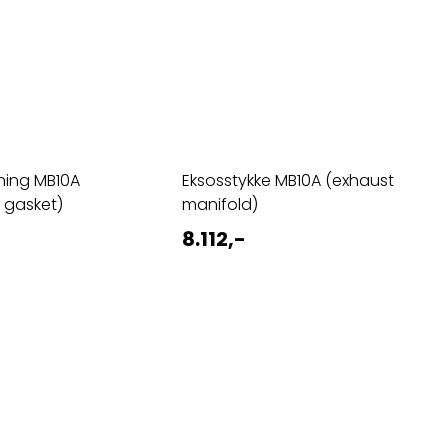
ning MB10A
Eksosstykke MB10A (exhaust
 gasket)
manifold)
8.112,-