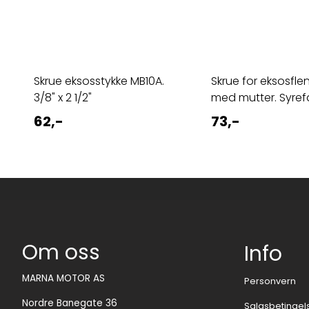
Skrue eksosstykke MB10A.
Skrue for eksosfle
3/8" x 2 1/2"
med mutter. Syref
62,-
73,-
Om oss
Info
MARNA MOTOR AS
Personvern
Nordre Banegate 36
Salgsbetingel