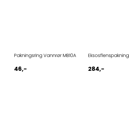
Pakningsring Vannrør MB10A
Eksosflenspakning
46,-
284,-