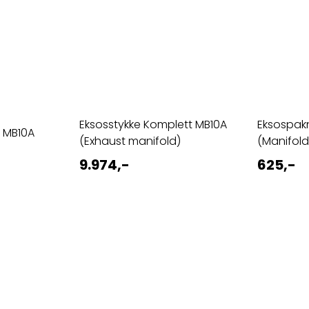
Eksosstykke Komplett MB10A
Eksospak
 MB10A
(Exhaust manifold)
(Manifold
9.974,-
625,-