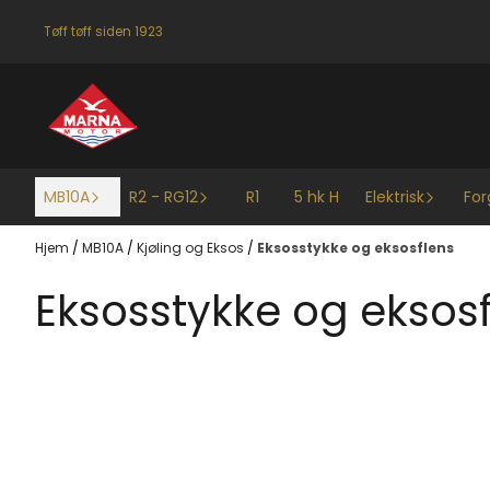
Hopp til innhold
Tøff tøff siden 1923
MB10A
R2 - RG12
R1
5 hk H
Elektrisk
For
Hjem
/
MB10A
/
Kjøling og Eksos
/
Eksosstykke og eksosflens
Eksosstykke og eksos