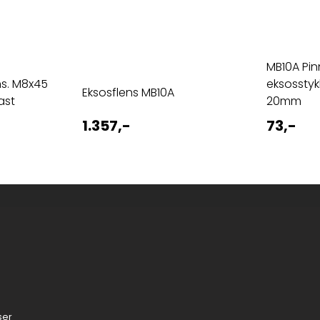
MB10A Pin
ns. M8x45
eksosstykk
Eksosflens MB10A
ast
20mm
1.357,-
73,-
ser