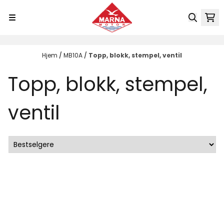
Hopp til innhold
Hjem
/
MB10A
/
Topp, blokk, stempel, ventil
Topp, blokk, stempel,
ventil