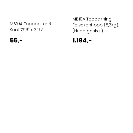
MB10A Toppakning.
MB10A Toppbolter 6
Falsekant opp (8,3kg).
Kant 7/16" x 2 1/2"
(Head gasket)
55,-
1.184,-