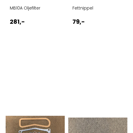
MB10A Oljefilter
Fettnippel
281,-
79,-