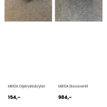
MB10A Oljetrykksbryter
MB10A Eksosventil
154,-
984,-