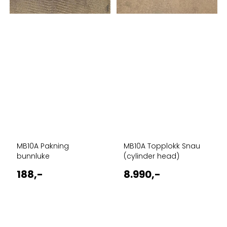
MB10A Pakning
MB10A Topplokk Snau
bunnluke
(cylinder head)
188,-
8.990,-