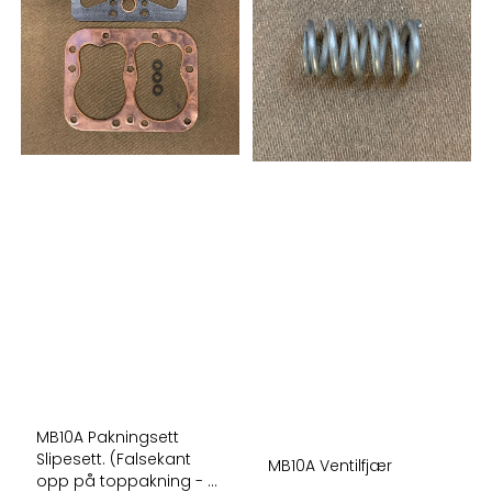
MB10A Pakningsett
Slipesett. (Falsekant
MB10A Ventilfjær
opp på toppakning - ...