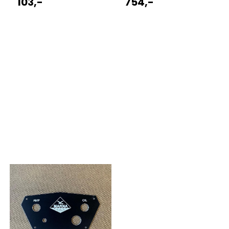
103,-
754,-