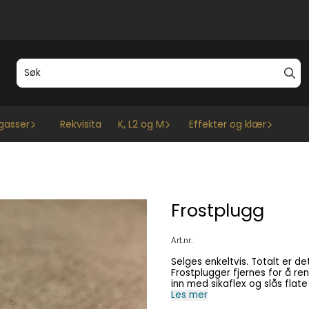
gasser
Rekvisita
K, L2 og M
Effekter og klær
Frostplugg
Art.nr:
Selges enkeltvis. Totalt er d
Frostplugger fjernes for å ren
inn med sikaflex og slås flate
men ikke slå den lenger enn 
Les mer