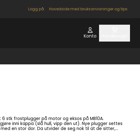
Logg på
Hovedside med bruksanvisninger og tips
Konto
Handlevogn
et 6 stk frostplugger på motor og eksos på MB10A.
gjøre inni kappa (slå hull, vipp den ut). Nye plugger settes
 med en stor dor. Da utvider de seg nok til at de sitter,
flat. Alle Marna-motorer bruker samme type frostplugg