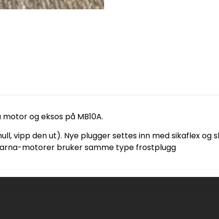
på motor og eksos på MB10A.
ull, vipp den ut). Nye plugger settes inn med sikaflex og s
le Marna-motorer bruker samme type frostplugg