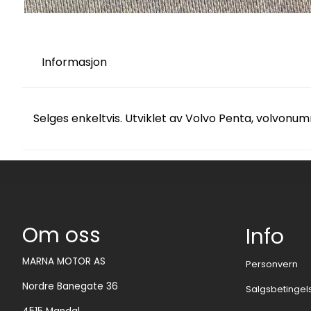
Informasjon
Selges enkeltvis. Utviklet av Volvo Penta, volvonu
Om oss
Info
MARNA MOTOR AS
Personvern
Nordre Banegate 36
Salgsbetingel