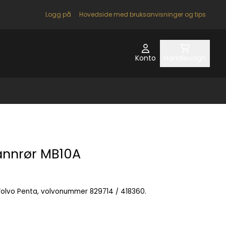
Logg på
Hovedside med bruksanvisninger og tips
Konto
Handlevogn
annrør MB10A
v Volvo Penta, volvonummer 829714 / 418360.