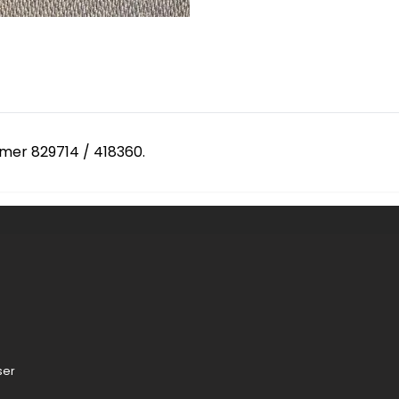
mmer 829714 / 418360.
ser