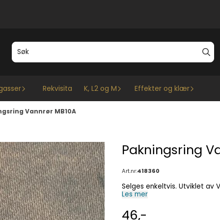
gasser
Rekvisita
K, L2 og M
Effekter og klær
ngsring Vannrør MB10A
Pakningsring V
Art.nr:
418360
Selges enkeltvis. Utviklet a
Les mer
46,-