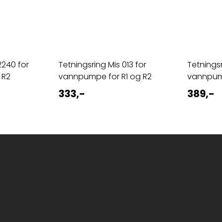
2240 for
Tetningsring Mis 013 for
Tetnings
 R2
vannpumpe for R1 og R2
vannpum
333,-
389,-