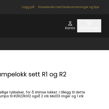
Logg på
Hovedside med bruksanvisninger og tips
Konto
Handlevogn
mpelokk sett R1 og R2
kkelser, for å shimse lokket. I tillegg til dette
pa til R1/R2/RG12 også 2 stk Mis013 ringer og 1 stk