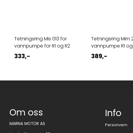
Tetningsring Mis 013 for
Tetningsring Mim 
vannpumpe for R1 og R2
vannpumpe R1 og
333,-
389,-
Om oss
Info
MARNA MOTOR AS
Personvern