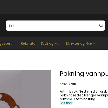
gasser
Rekvisita
K, L2 og M
Effekter og klær
Pakning vannpu
Art.nr:
1370K
Artnr 1370K. Sett med 3 forskjellige ty
pakningsettet trenger vannpum
Mim2240 tetningsring.
Les mer